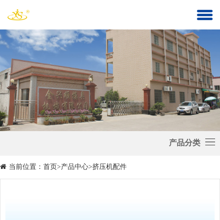
模
具
单
加
孔
多
温
模
孔
挤
炉
具
模
压
具
机
产品分类
配
件
当前位置：
首页
>
产品中心
>
挤压机配件