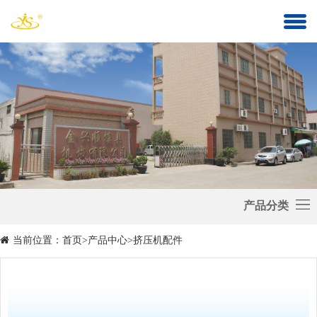
模
具
单
加
孔
多
温
模
孔
挤
炉
具
模
压
具
机
产品分类
配
件
当前位置：
首页
>
产品中心
>
挤压机配件